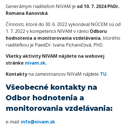
Generálnym riaditeľom NIVAM je
od 10. 7. 2024 PhDr.
Romana Kanovská
.
Činnosti, ktoré do 30. 6. 2022 vykonával NÚCEM sú od
1. 7. 2022 v kompetencii NIVAM v rámci
Odboru
hodnotenia a monitorovania vzdelávania
, ktorého
riaditeľkou je PaedDr. Ivana Pichaničová, PhD.
Všetky aktivity NIVAM nájdete na webovej
stránke
nivam.sk
.
Kontakty
na zamestnancov NIVaM nájdete
TU
.
Všeobecné kontakty na
Odbor hodnotenia a
monitorovania vzdelávania:
e-mail:
info@nivam.sk