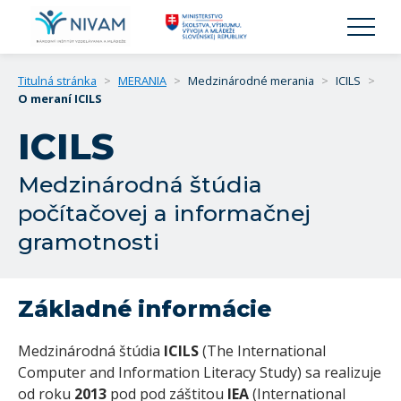
Titulná stránka
>
MERANIA
>
Medzinárodné merania
>
ICILS
>
O meraní ICILS
ICILS
Medzinárodná štúdia
počítačovej a informačnej
gramotnosti
Základné informácie
Medzinárodná štúdia
ICILS
(The International
Computer and Information Literacy Study) sa realizuje
od roku
2013
pod pod záštitou
IEA
(International