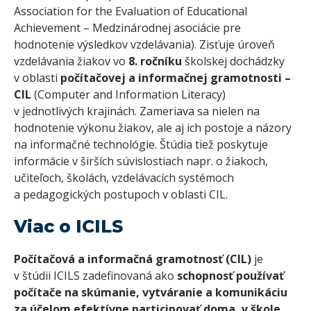
Association for the Evaluation of Educational
Achievement – Medzinárodnej asociácie pre
hodnotenie výsledkov vzdelávania). Zisťuje úroveň
vzdelávania žiakov vo
8.
ročníku
školskej dochádzky
v oblasti
počítačovej a
informačnej gramotnosti –
CIL
(Computer and Information Literacy)
v jednotlivých krajinách. Zameriava sa nielen na
hodnotenie výkonu žiakov, ale aj ich postoje a názory
na informačné technológie. Štúdia tiež poskytuje
informácie v širších súvislostiach napr. o žiakoch,
učiteľoch, školách, vzdelávacích systémoch
a pedagogických postupoch v oblasti CIL.
Viac o ICILS
Počítačová a
informačná gramotnosť (CIL)
je
v štúdii ICILS zadefinovaná ako
schopnosť používať
počítače na skúmanie, vytváranie a
komunikáciu
za účelom efektívne participovať doma, v
škole,